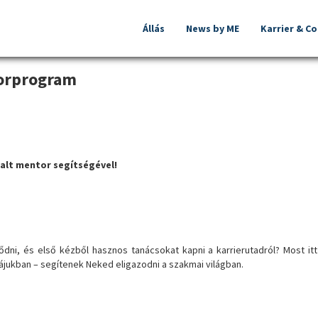
Állás
News by ME
Karrier & C
torprogram
talt mentor segítségével!
dni, és első kézből hasznos tanácsokat kapni a karrierutadról? Most itt
ájukban – segítenek Neked eligazodni a szakmai világban.