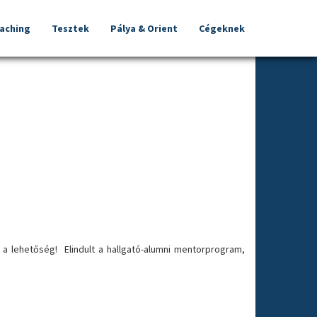
oaching
Tesztek
Pálya & Orient
Cégeknek
 a lehetőség! Elindult a hallgató-alumni mentorprogram,