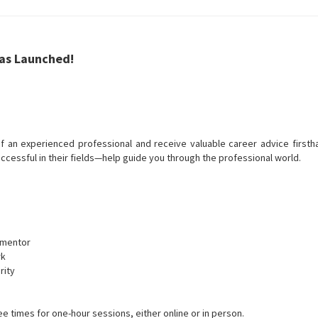
as Launched!
 of an experienced professional and receive valuable career advice first
essful in their fields—help guide you through the professional world.
 mentor
rk
rity
ee times for one-hour sessions, either online or in person.