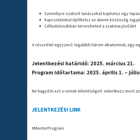
Személyre szabott tanácsokat kaphatsz egy tapas
Kapcsolatokat építhetsz az alumni közösség tagjai
Céltudatosabban tervezheted a szakmai jövődet
A részvétel egyszerű: legalább három alkalommal, egy-e
Jelentkezési határidő: 2025. március 21.
Program időtartama: 2025. április 1. – júliu
Ne hagyd ki ezt a remek lehetőséget! Jelentkezz most az 
JELENTKEZÉSI LINK
#MentorProgram