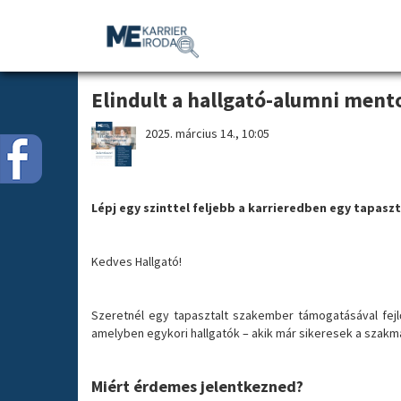
News by ME
Elindult a hallgató-alumni men
2025. március 14., 10:05
Lépj egy szinttel feljebb a karrieredben egy tapasz
Kedves Hallgató!
Szeretnél egy tapasztalt szakember támogatásával fejlő
amelyben egykori hallgatók – akik már sikeresek a szakm
Miért érdemes jelentkezned?