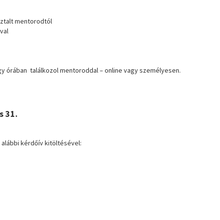
ztalt mentorodtól
val
gy órában találkozol mentoroddal – online vagy személyesen.
s 31.
alábbi kérdőív kitöltésével: