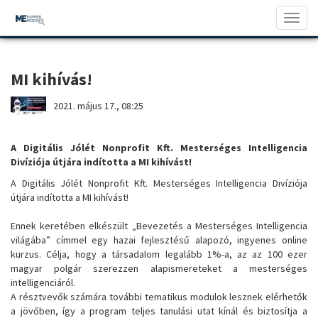
Pálya & Orient
MI kihívás!
Toggl
naviga
MI kihívás!
2021. május 17., 08:25
A Digitális Jólét Nonprofit Kft. Mesterséges Intelligencia
Divíziója útjára indította a MI kihívást!
A Digitális Jólét Nonprofit Kft. Mesterséges Intelligencia Divíziója
útjára indította a MI kihívást!
Ennek keretében elkészült „Bevezetés a Mesterséges Intelligencia
világába” címmel egy hazai fejlesztésű alapozó, ingyenes online
kurzus. Célja, hogy a társadalom legalább 1%-a, az az 100 ezer
magyar polgár szerezzen alapismereteket a mesterséges
intelligenciáról.
A résztvevők számára további tematikus modulok lesznek elérhetők
a jövőben, így a program teljes tanulási utat kínál és biztosítja a