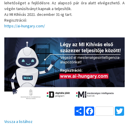
lehetőséget a fejlődésre. Az alapozó pár óra alatt elvégezhető. A
végén tanúsítványt kapnak a teljesítők.
Az MI KIhívás 2021. december 31-ig tart.
Regisztráció:
https://ai-hungary.com/
Share
Facebook
Tw
Vissza a listához