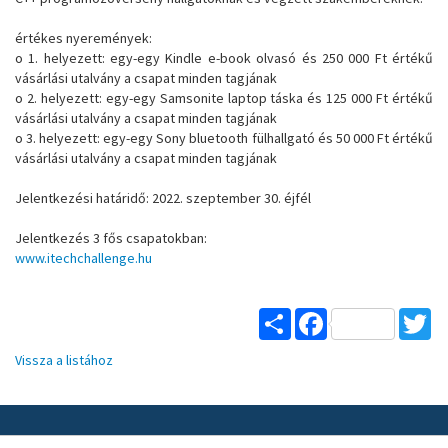
értékes nyeremények:
o 1. helyezett: egy-egy Kindle e-book olvasó és 250 000 Ft értékű
vásárlási utalvány a csapat minden tagjának
o 2. helyezett: egy-egy Samsonite laptop táska és 125 000 Ft értékű
vásárlási utalvány a csapat minden tagjának
o 3. helyezett: egy-egy Sony bluetooth fülhallgató és 50 000 Ft értékű
vásárlási utalvány a csapat minden tagjának
Jelentkezési határidő: 2022. szeptember 30. éjfél
Jelentkezés 3 fős csapatokban:
www.itechchallenge.hu
Share
Facebook
Tw
Vissza a listához