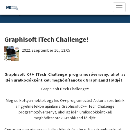
Pálya & Orient
Graphisoft ITech
Toggl
Challenge!
naviga
Graphisoft ITech Challenge!
2022. szeptember 16., 12:05
Graphisoft C++ ITech Challenge programozóverseny, ahol az
idén uralkodókként kell meghódítanotok GraphiLand földjét.
Graphisoft ITech Challenge!!
Meg se kottyan nektek egy kis C++ programozás? Akkor szeretnénk
a figyelmetekbe ajánlani a Graphisoft C++ ITech Challenge
programozóversenyt, ahol az idén uralkodókként kell
meghódítanotok GraphiLand földjét.
C++ programozóverseny hallgatóknak és végzett szakembereknek.