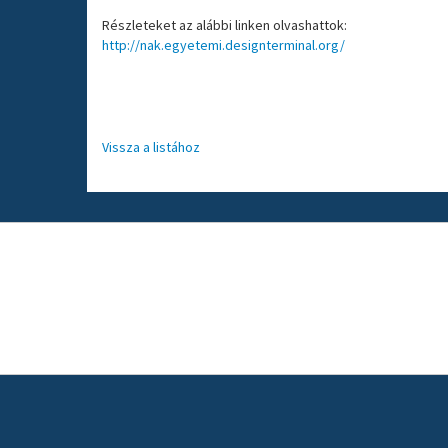
Részleteket az alábbi linken olvashattok:
http://nak.egyetemi.designterminal.org/
Vissza a listához