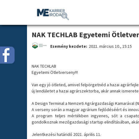
Pálya & Orient
NAK TECHLAB Eg
NAK TECHLAB Egyetemi Ötletve
Esemény kezdete:
2021. március 10., 15:15
NAK TECHLAB
Egyetemi Ötletverseny!!!
Van egy jó ötleted, amivel felpörgetnéd a hazai agrárfejl
új lendületet a hazai agrárszektorba, akár annak ismeret
A Design Terminal a Nemzeti Agrárgazdasági Kamarával (
A verseny során a magyar agrárium fejlődéséért és innová
A program teljes mértékben ingyenes, sőt a csapato
gondolkoznak mezőgazdasági startup elindításában, akár 
Jelentkezési határidő 2021. április 11.