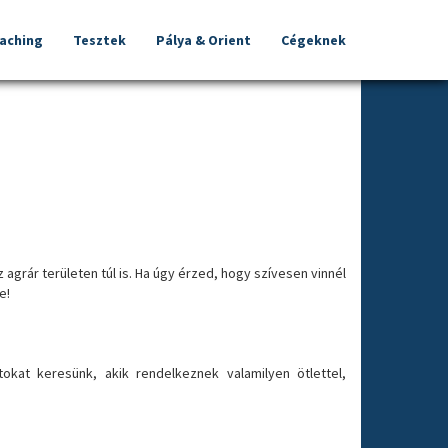
oaching
Tesztek
Pálya & Orient
Cégeknek
agrár területen túl is. Ha úgy érzed, hogy szívesen vinnél
e!
at keresünk, akik rendelkeznek valamilyen ötlettel,