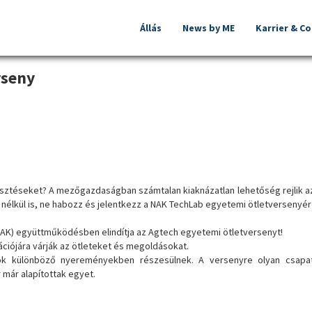
yetemi Ötletverseny
Állás
News by ME
Karrier & C
rseny
esztéseket? A mezőgazdaságban számtalan kiaknázatlan lehetőség rejlik az 
e nélkül is, ne habozz és jelentkezz a NAK TechLab egyetemi ötletversenyér
NAK) együttműködésben elindítja az Agtech egyetemi ötletversenyt!
ciójára várják az ötleteket és megoldásokat.
k különböző nyereményekben részesülnek. A versenyre olyan csapatok
már alapítottak egyet.